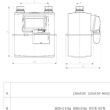
A
130
±
0.50 110±0.50 90±0.
B
M26
×
1.5-6g M30
×
2-6g G
¾"
B G1"B