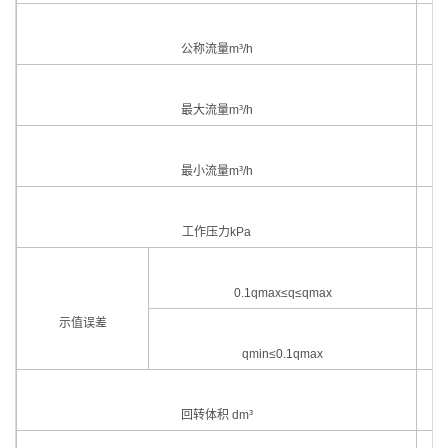
公称流量m³/h
最大流量m³/h
最小流量m³/h
工作压力kPa
0.1qmax≤q≤qmax
示值误差
qmin≤0.1qmax
回转体积 dm³