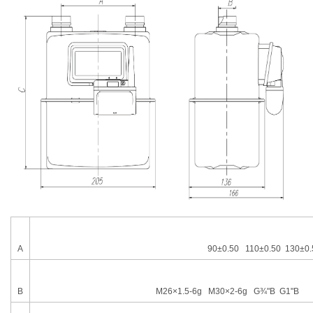
A
90
±
0.50 110±0.50 130±0.
B
M26
×
1.5-6g M30
×
2-6g G
¾"
B G1"B