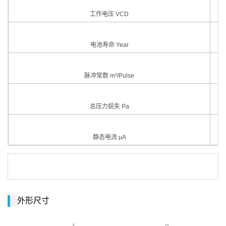
工作电压 VCD
电池寿命 Year
脉冲常数 m³/Pulse
总压力损失 Pa
静态电流 μA
外形尺寸