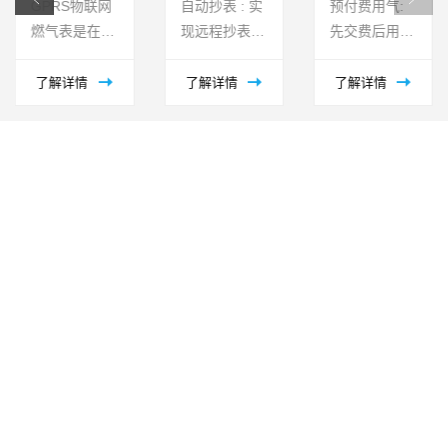
模块化物联网
NB-IoT物联网
G2.5/G1.6 物
膜式燃气表
网膜式燃气
智能膜式燃
燃气表是在带
燃气表是在我
联网燃气表是
表
气表 /
阀膜式燃气表
公司膜式燃气
在我公司
IG1.6AM/IG2.5
的基础上，结
表的基础上，
G2.5/G1.6钢
了解详情
了解详情
了解详情
智能膜式燃
合当前物联网
采用NB-IoT物
壳或铝壳膜式
气表
应用特点，研
联网无线通信
燃气表的基础
发的一款带阀
技术实现居民
上，采用
基表和通信模
用户用气数据
GPRS/NB-
块控制部分完
传输的智能燃
IoT 物联网通
全独立，可以
气计量产品，
信技术实现居
自由插拔组
它不但具有膜
民用户用气数
装，随时更换
式燃气表的准
据传输的智能
的模块化物联
确计量功能，
燃气计量产
网燃气表。此
还实现了定期
品，它不但具
燃气表在基表
上报用...
有膜式燃气表
出厂之前，提
的高精...
前预留阀门、
脉冲采样，根