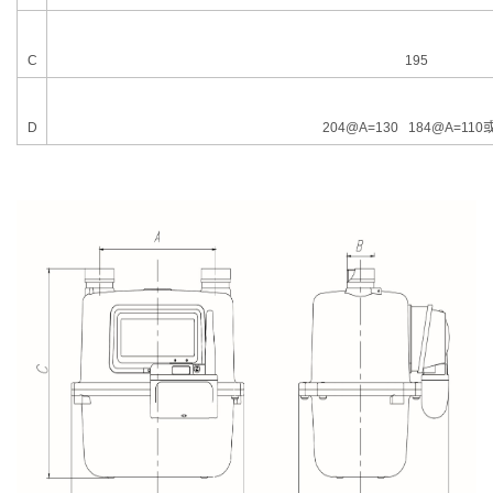
C
195
D
204@A=130 184@A=110