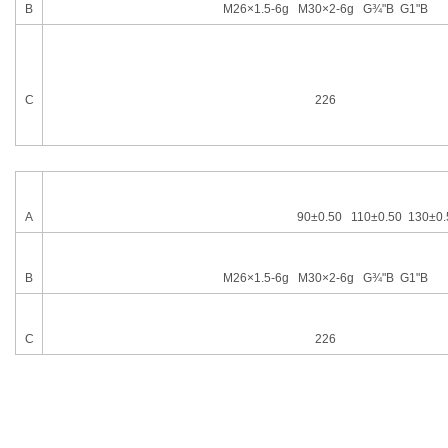
B
M26
×
1.5-6g M30
×
2-6g G
¾"
B G1"B
C
226
A
90
±
0.50 110±0.50 130±0.
B
M26
×
1.5-6g M30
×
2-6g G
¾"
B G1"B
C
226