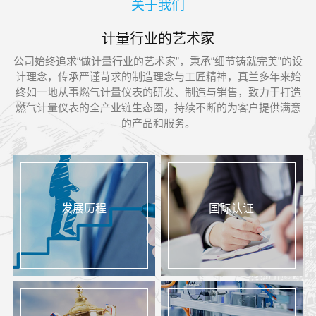
关于我们
研发能力以及国际质量体系建设方面，迈上了...
领域内最前沿的技术成果与创新产品。上海真兰仪
表科技股份有限公司携高精度工业计量产品矩阵及
计量行业的艺术家
过程控制整体解决方案亮相E3150展位，与业界同
公司始终追求“做计量行业的艺术家”，秉承“细节铸就完美”的设
仁深度交流，共探化工行业智能化升级新路径...
计理念，传承严谨苛求的制造理念与工匠精神，真兰多年来始
终如一地从事燃气计量仪表的研发、制造与销售，致力于打造
燃气计量仪表的全产业链生态圈，持续不断的为客户提供满意
的产品和服务。
发展历程
国际认证