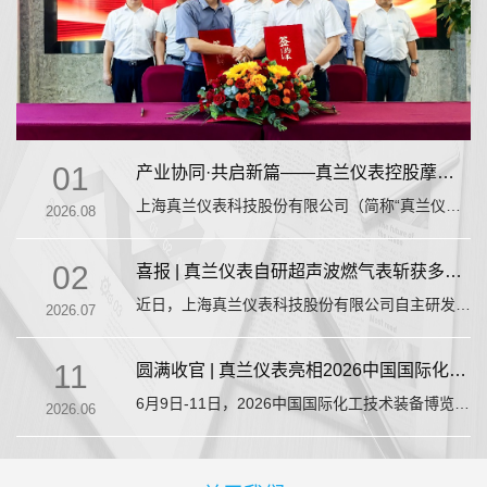
01
产业协同·共启新篇——真兰仪表控股藦卡
机器人完成股权变更登记
上海真兰仪表科技股份有限公司（简称“真兰仪
2026.08
表”）与芜湖藦卡机器人科技有限公司（简称“藦卡
02
机器人”）股权收购于近日完成企业变更登记（已
喜报 | 真兰仪表自研超声波燃气表斩获多项
获得56.8347%股权），双方在安徽芜湖举行签约
欧盟权威认证，彰显中国智造硬实力
近日，上海真兰仪表科技股份有限公司自主研发的
2026.07
庆祝仪式，以记录企业发展这一里程碑时刻。真兰
超声波燃气表，正式通过MID、OIML及EN14236
11
仪表董事长李诗华、执行总裁任海军、副总裁徐荣
等多项欧盟权威认证。这是国内首张以完全自主核
圆满收官 | 真兰仪表亮相2026中国国际化工
华、副总裁王文军，藦卡机器人创始人罗涛...
心计量模组通过认证的超声波燃气表证书。这不仅
技术装备博览会，精准计量赋能化工行业智
6月9日-11日，2026中国国际化工技术装备博览会
2026.06
意味着公司产品成功获得进入国际高端市场的重要
能未来
（CTEF）在上海新国际博览中心盛大启幕。这场
通行证，更标志着真兰仪表在核心计量技术、自主
行业年度盛会汇聚全球化工装备精英，集中呈现了