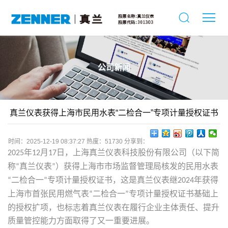
公司新闻
真兰仪表获得上海市民用水表“二检合一”专项计量授权证书
时间：2025-12-19 08:37:27
热度：51730
分享到：
年
月
日，上海真兰仪表科技股份有限公司（以下简
2025
12
17
称
真兰仪表
）获得上海市市场监督管理局核发的民用水表
“
”
二检合一
专项计量授权证书，这是真兰仪表继
年获得
“
”
2024
上海市首张民用燃气表
二检合一
专项计量授权证书基础上
“
”
的授权扩项，也标志着真兰仪表在履行企业主体责任、提升
质量管控能力方面取得了又一重要进展。